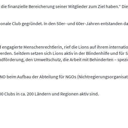
 die finanzielle Bereicherung seiner Mitglieder zum Ziel haben.“ Di
tionale Club gegründet. In den 50er- und 60er-Jahren entstanden 
d engagierte Menschenrechtlerin, rief die Lions auf ihrem interna
werden. Seitdem setzen sich Lions aktiv in der Blindenhilfe und für 
dförderung, den Umweltschutz, die Arbeit mit Behinderten – spezie
 UNO beim Aufbau der Abteilung für NGOs (Nichtregierungsorganisati
000 Clubs in ca. 200 Ländern und Regionen aktiv sind.