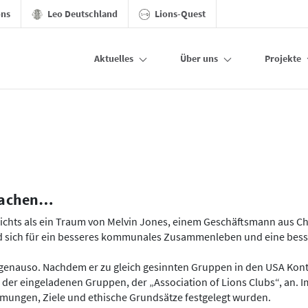
ons
Leo Deutschland
Lions-Quest
Aktuelles
Über uns
Projekte
 machen…
nichts als ein Traum von Melvin Jones, einem Geschäftsmann aus C
nd sich für ein besseres kommunales Zusammenleben und eine besse
as genauso. Nachdem er zu gleich gesinnten Gruppen in den USA Kon
er eingeladenen Gruppen, der „Association of Lions Clubs“, an. Im
mmungen, Ziele und ethische Grundsätze festgelegt wurden.