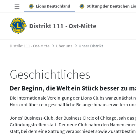
Zum Hauptinhalt springen
Lions Deutschland
Stiftung der Deutschen Li
Distrikt 111 - Ost-Mitte
Unser Distrikt - Distrikt 111 - Ost-Mitte
Distrikt 111 - Ost-Mitte
Über uns
Unser Distrikt
Geschichtliches
Der Beginn, die Welt ein Stück besser zu
Die Internationale Vereinigung der Lions Clubs war zunächst 
Horizont über rein geschäftliche Belange hinaus erweitern u
Jones’ Business-Club, der Business Circle of Chicago, sah d
Gründungstreffen statt. Der neue Club nahm den Namen einer d
statt, bei dem eine Satzung verabschiedet sowie Zusatzbesti